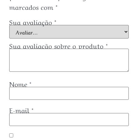
marcados com
*
Sua avaliação
*
Sua avaliação sobre o produto
*
Nome
*
E-mail
*