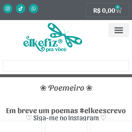
0
R$
0,00
❀ Poemeiro ❀
Em breve um poemas #elkeescrevo
♡ Siga-me no Instagram ♡