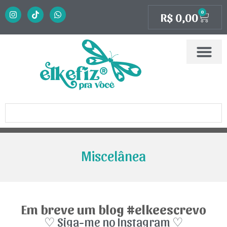
0
R$
0,00
Miscelânea
Em breve um blog #elkeescrevo
♡ Siga-me no Instagram ♡